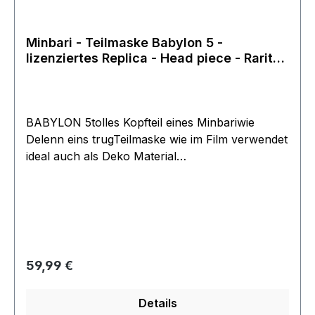
Minbari - Teilmaske Babylon 5 -
lizenziertes Replica - Head piece - Rarität
neu
BABYLON 5tolles Kopfteil eines Minbariwie
Delenn eins trugTeilmaske wie im Film verwendet
ideal auch als Deko Material
LatexUniversalgröße Neu ungebrauchtoffizielles
LizenzproduktHersteller Rubie´s Costumes
USAArtikel wird schon lange nicht mehr
hergestelltTop Replica vom OriginalRarität aus
der Filmwelt Sammlung
Regulärer Preis:
59,99 €
Details