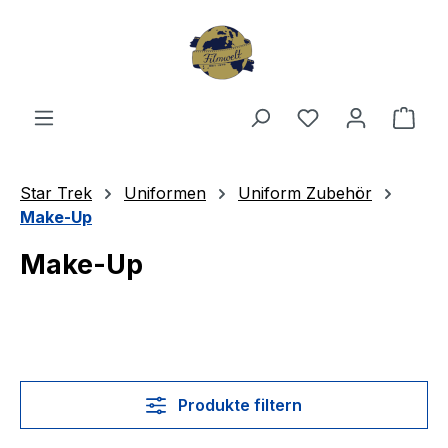
Zum Hauptinhalt springen
Du hast 0 Produ
Ware
Star Trek
Uniformen
Uniform Zubehör
Make-Up
Make-Up
Produkte filtern