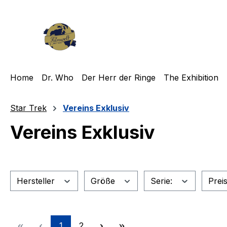
m Hauptinhalt springen
Zur Suche springen
Zur Hauptnavigation springen
Home
Dr. Who
Der Herr der Ringe
The Exhibition
Star Trek
Vereins Exklusiv
Vereins Exklusiv
Hersteller
Größe
Serie:
Prei
Seite
Seite
1
2