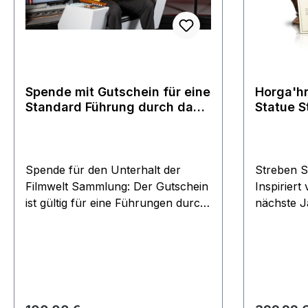
Spende mit Gutschein für eine
Horga'hn
Standard Führung durch das
Statue S
Filmwelt Center
Generat
Spende für den Unterhalt der
Streben 
Filmwelt Sammlung: Der Gutschein
Inspiriert
ist gültig für eine Führungen durch
nächste J
das Filmwelt Center. Dauer ca 1
Horga'hn 
Stunde für eine Person Termin
Holiday"! 
nach Vereinbarung es handelt sich
fragen Sie e
um eine private Führung die auf
vom Vergn
Ihre Wünsche zugeschnitten wiird
Ihre Samm
weitere Personen können
Silikonfor