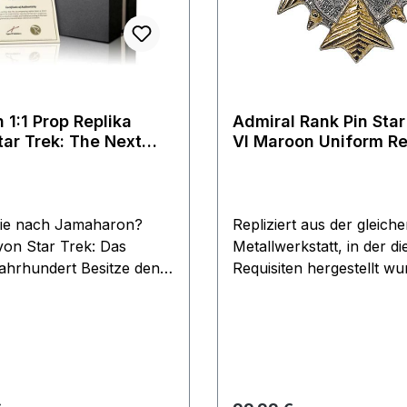
 1:1 Prop Replika
Admiral Rank Pin Star Trek II-
tar Trek: The Next
VI Maroon Uniform Re
ion
von Roddenberry
Sie nach Jamaharon?
Repliziert aus der gleich
 von Star Trek: Das
Metallwerkstatt, in der die
ahrhundert Besitze den
Requisiten hergestellt wu
aus der Folge "Captain's
Authentischer geht es nic
Es funktioniert bestimmt -
Stück wurde mit den gle
infach Picard! Direkt
Techniken und Materiali
üpgungsplaneten Risa in
nachgebildet. Durchmess
lung! Die ursprüngliche
3,8 cm Dies sind die best
m, die für die Produktion
Replicas die man finden 