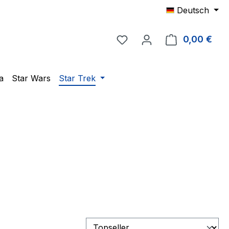
Deutsch
Du hast 0 Produkte auf 
0,00 €
Ware
a
Star Wars
Star Trek