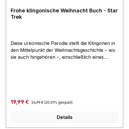
Frohe klingonische Weihnacht Buch - Star
Trek
Diese urkomische Parodie stellt die Klingonen in
den Mittelpunkt der Weihnachtsgeschichte – wo
sie auch hingehören –, einschließlich eines
Klingolaus mit ausfahrbaren Klauen, Tribbles in
den Stiefeln unartiger klingonischer Jungen und
Mädchen, und der beseelten Feiertagswärme
einer heißen Tasse gewürzten Blutweins.
Illustriert auf klassische, von Norman Rockwell
inspirierte Weise, ist frohe klingonische
Regulärer Preis:
Verkaufspreis:
19,99 €
24,99 €
(20.01% gespart)
WeiHnach’t das perfekte Geschenk für jeden
Star Trek-Fan! 30 Seitiges Buch mit
Details
"Weihnachts-Reimen" und vielen Illustrationen.