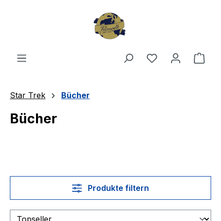
Zum Hauptinhalt springen
Du hast 0 Produ
Ware
Star Trek
Bücher
Bücher
Produkte filtern