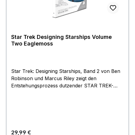
Star Trek Designing Starships Volume
Two Eaglemoss
Star Trek: Designing Starships, Band 2 von Ben
Robinson und Marcus Riley zeigt den
Entstehungsprozess dutzender STAR TREK-
Raumschiffe, von den ersten Entwurfsskizzen
bis hin zu den detaillierten Blaupausen, nach
denen die Studiomodelle entstanden. In Band 2
werden über 30 Schiffe vorgestellt, darunter die
U.S.S. Voyager,der Delta Flyer, die Enterprise-J,
die Phoenix, der klingonische Bird-of-Prey, der
Regulärer Preis:
29,99 €