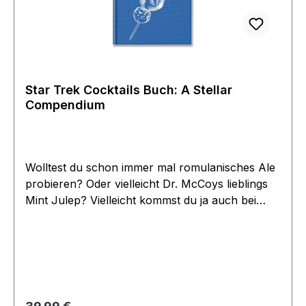
Star Trek Cocktails Buch: A Stellar
Compendium
Wolltest du schon immer mal romulanisches Ale
probieren? Oder vielleicht Dr. McCoys lieblings
Mint Julep? Vielleicht kommst du ja auch bei
einem Fuzzy Tribble richtig ins Schnurren. Oder
du servierst deinen Freunden Captain Picards
einzigartigen Earl Grey Martini. Dieser Ausflug zu
den Modedrinks der Zukunft ist ein Muss für
jeden Star Trek Fan, und für alle Cocktailfans
sowieso! Die Rezepte sind illustriert und mit
Regulärer Preis: