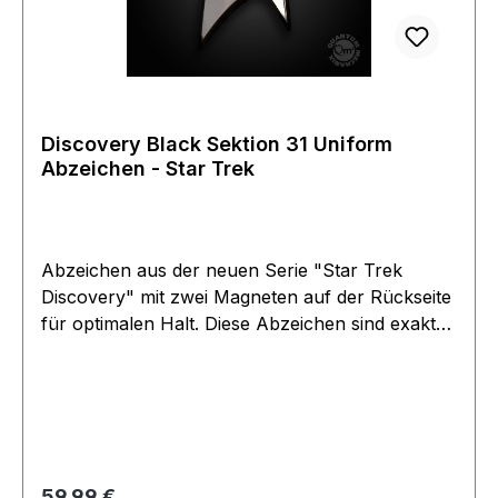
Discovery Black Sektion 31 Uniform
Abzeichen - Star Trek
Abzeichen aus der neuen Serie "Star Trek
Discovery" mit zwei Magneten auf der Rückseite
für optimalen Halt. Diese Abzeichen sind exakte
Replikas der Originale, welche in der neuesten
Serie verwendet werden, in Metall geprägt und
handpoliert. Einziges offizielles Lizenzprodukt.
Die schwarze Oberfläche kann kleine
Unregelmäßigkeiten aufweisen. Dies ist leider
nicht auszuschließen. Artikel ist beim Hersteller
Regulärer Preis:
59,99 €