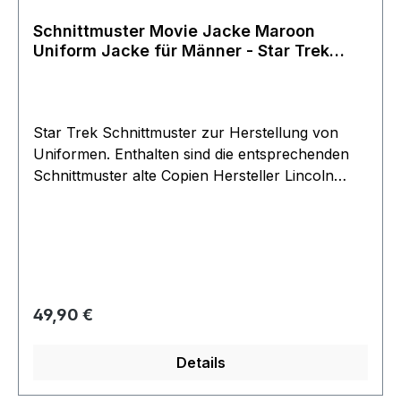
Schnittmuster Movie Jacke Maroon
Uniform Jacke für Männer - Star Trek
Filme
Star Trek Schnittmuster zur Herstellung von
Uniformen. Enthalten sind die entsprechenden
Schnittmuster alte Copien Hersteller Lincoln
Enterprise - Firma von Roddenberry persönlich
Dieser Shop war über 40 Jahre aktiv und wurde
erst ende 2018 von Roddenberry Junior
eingestellt. viele alte längst vergriffene
Ausführungen Die Filmwelt konnte am Ende
noch einen Teil der vorhandenen Reste
Regulärer Preis:
49,90 €
erwerben - die Gelegenheit. Exclusive jetzt im
Filmwelt Shop erhältlich für alle Star Trek
Details
Freunde die sebbst eine Uniform anfertigen
wollen. restliches Zubehör auch im Shop oder