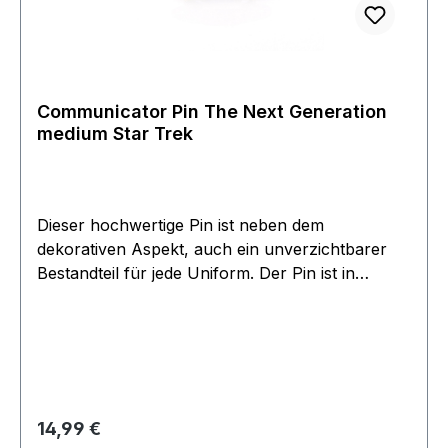
Communicator Pin The Next Generation
medium Star Trek
Dieser hochwertige Pin ist neben dem
dekorativen Aspekt, auch ein unverzichtbarer
Bestandteil für jede Uniform. Der Pin ist in
Kupfer geprägt und besitzt eine Bicolore
Oberflächen Beschichtung. Der Communicator
ist Chrom und Goldfarben in edler
hochglänzender Oberfläche. Rückseitig ist eine
Nadel zur Besfestigung angebracht.. Dies ist eine
edle Ausführung die dekorativ an einer
Regulärer Preis:
14,99 €
Lederjacke oder Uniform einen als 'Trekki