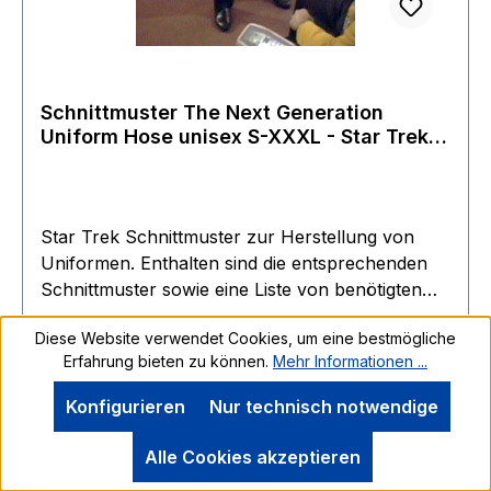
Schnittmuster The Next Generation
Uniform Hose unisex S-XXXL - Star Trek
Filme
Star Trek Schnittmuster zur Herstellung von
Uniformen. Enthalten sind die entsprechenden
Schnittmuster sowie eine Liste von benötigten
Stoffen. Hersteller Lincoln Enterprise - Firma
Diese Website verwendet Cookies, um eine bestmögliche
von Roddenberry persönlich Dieser Shop war
Erfahrung bieten zu können.
Mehr Informationen ...
über 40 Jahre aktiv und wurde erst ende 2018
von Roddenberry Junior eingestellt. Die Filmwelt
Konfigurieren
Nur technisch notwendige
konnte am Ende noch einen Großteil der
vorhandenen Reste erwerben - die Gelegenheit.
Alle Cookies akzeptieren
Regulärer Preis:
39,99 €
Exclusive jetzt im Filmwelt Shop erhältlich für