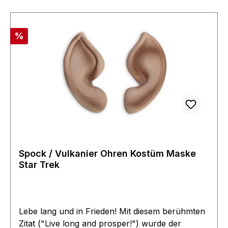
über die Uniformgruppe des Filmwelt Centers
erhältlich. Fragen sie einfach nach.
Rabatt
%
Spock / Vulkanier Ohren Kostüm Maske
Star Trek
Lebe lang und in Frieden! Mit diesem berühmten
Zitat ("Live long and prosper!") wurde der