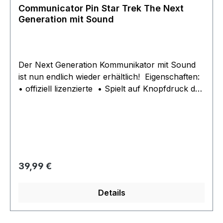
Communicator Pin Star Trek The Next
Generation mit Sound
Der Next Generation Kommunikator mit Sound
ist nun endlich wieder erhältlich! Eigenschaften:
• offiziell lizenzierte • Spielt auf Knopfdruck das
klassische Zirp Geräusch ab • Material:
Kunststoff • hält mit 2 Pins inclusive
Sicherheitsverschlüssen ohne Batterien
Regulärer Preis:
39,99 €
Details