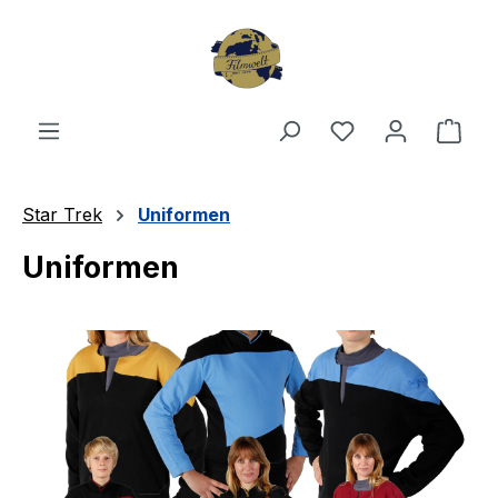
Zum Hauptinhalt springen
Du hast 0 Produ
Ware
Star Trek
Uniformen
Uniformen