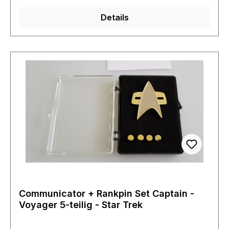
erkennen lässt. Das wichtigste natürlich ist, dass
Details
man immer eine Verbindung zu seinem im Orbit
befindlichen Raumschiff hat.
Communicator + Rankpin Set Captain -
Voyager 5-teilig - Star Trek