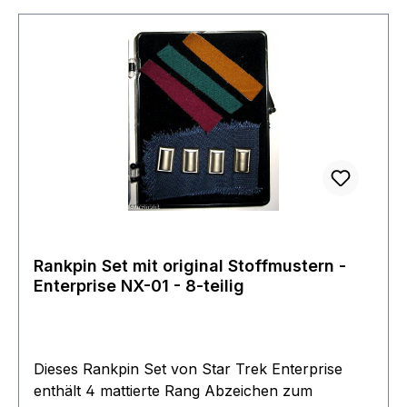
einzelnen Rankpins haben jeweils einen Stecker
auf der Rückseite. Das ganze wird in einem
schicken Plexiglas Etui geliefert somit eignet es
sich auch optimal als Geschenk und ist eines der
meistgewünschten Objekte auf der Wunschliste.
Rankpin Set mit original Stoffmustern -
Enterprise NX-01 - 8-teilig
Dieses Rankpin Set von Star Trek Enterprise
enthält 4 mattierte Rang Abzeichen zum