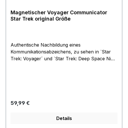
Magnetischer Voyager Communicator
Star Trek original Größe
Authentische Nachbildung eines
Kommunikationsabzeichens, zu sehen in `Star
Trek: Voyager´ und `Star Trek: Deep Space Nine
´. Als Vorlage diente eine in der Serie benutzte
Original-Requisite.Die hochwertige Star Trek-
Replik aus Metall verfügt über einen Magneten
auf der Rückseite zur einfachen Anbringung an
der Uniform. selbstverdständlich
offiziellesLizenzprodukt.
Regulärer Preis:
59,99 €
Details