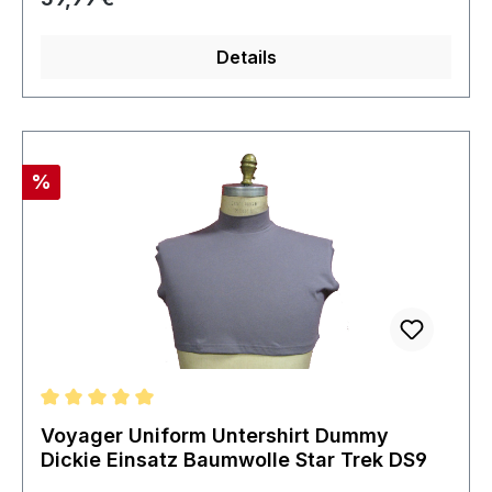
ausverkauft und extrem selten
Details
Rabatt
%
Durchschnittliche Bewertung von 5 von 5 Sternen
Voyager Uniform Untershirt Dummy
Dickie Einsatz Baumwolle Star Trek DS9