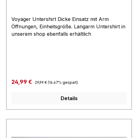
Voyager Untershirt Dicke Einsatz mit Arm
Öffnungen, Einheitsgröße. Langarm Untershirt in
unserem shop ebenfalls erhältlich
Regulärer Preis:
Verkaufspreis:
24,99 €
29,99 €
(16.67% gespart)
Details