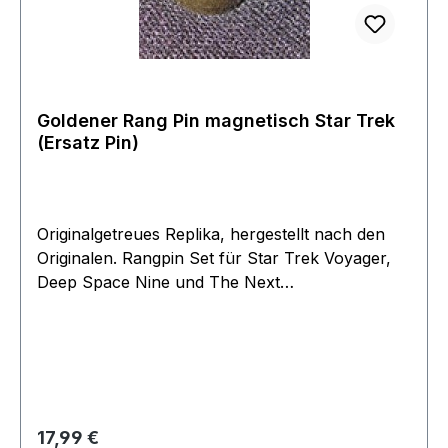
Goldener Rang Pin magnetisch Star Trek
(Ersatz Pin)
Originalgetreues Replika, hergestellt nach den
Originalen. Rangpin Set für Star Trek Voyager,
Deep Space Nine und The Next
Generation.Achtung nur ein Ersatzpin Ein
einzelner goldener Magnet (als Ersatz) ohne
"Gegenstueck".
Regulärer Preis:
17,99 €