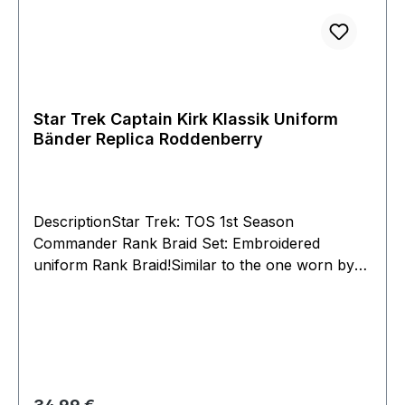
Star Trek Captain Kirk Klassik Uniform
Bänder Replica Roddenberry
DescriptionStar Trek: TOS 1st Season
Commander Rank Braid Set: Embroidered
uniform Rank Braid!Similar to the one worn by
Captain Kirk on his Wrap Tunic!Add to your
uniform!The braid set that was worn on the
Wrap Tunic of Captain Kirk in Star Trek: The
Original Series is now available in spectacular
replication. This patch is beautifully embroidered
with great detail and will put the finishing touches
Regulärer Preis: