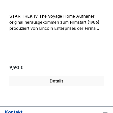
unserem Shop. Neu und unbenutzt
STAR TREK IV The Voyage Home Aufnäher
original herausgekommen zum Filmstart (1986)
produziert von Lincoln Enterprises der Firma
von Majel Barrett der Witwe von Gen
Roddenberry Größe 75 mm sehr detailiert
mehrfarbig gestickt Rückseitig mit Bügelfolie eine
Toprarität alter Lagerbestand aus dem Nachlaß
von Roddenberry, weitere Artikel aus dem
Bestand in unserem Shop. Neu und unbenutzt
Regulärer Preis:
9,90 €
Details
Kontakt