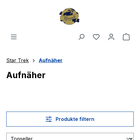
Zum Hauptinhalt springen
Du hast 0 Produ
Ware
Star Trek
Aufnäher
Aufnäher
Produkte filtern