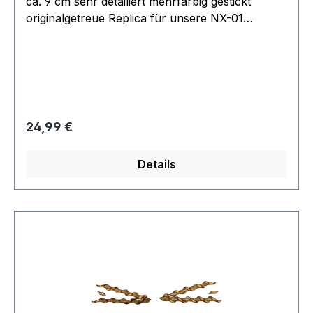
ca. 9 cm sehr detailiert mehrfarbig gestickt
originalgetreue Replica für unsere NX-01
Overalls gefertigt nach einem Original aus der
Filmwelt Collection
Regulärer Preis:
24,99 €
Details