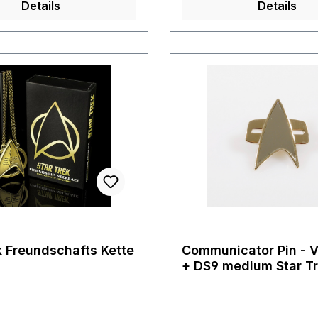
Details
Details
 Rankpins haben jeweils
mehr hergestellt
ker auf der Rückseite.
k Freundschafts Kette
Communicator Pin - 
+ DS9 medium Star T