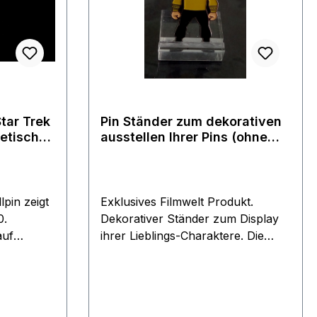
im Orbit befindlichen Raumschiff
hat.Oberfläche kann minimale
Unregelmäßigkeiten aufweisen
tar Trek
Pin Ständer zum dekorativen
etischer
ausstellen Ihrer Pins (ohne
Pin)
pin zeigt
Exklusives Filmwelt Produkt.
Dekorativer Ständer zum Display
auf
ihrer Lieblings-Charaktere. Die
ichen mit
größeren Pins können eventuell
nicht passen. Nur der Ständer,
ar Trek.
ohne abgebildeten Pin. Pins aus
der limitierten Sammler Serie