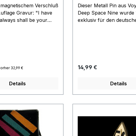
t magnetischem Verschluß
Dieser Metall Pin aus Vo
ravur: "I have
Deep Space Nine wurde 
always shall be your
exklusiv für den deutsch
eide Hälften sind mit einer
Sammlermarkt
sehen Maße des
produziert.offizielles Li
n Anhängers: ca. 5 x 3,5
 Preis:
Regulärer Preis:
14,99 €
orher 32,99 €
Details
Details