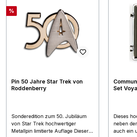
Rabatt
%
Pin 50 Jahre Star Trek von
Communi
Roddenberry
Set Voyager + DS9 6-teilig
Star Tre
Sonderedition zum 50. Jubiläum
Dieses hoc
von Star Trek hochwertiger
neben dem
Metallpin limitierte Auflage Dieser
auch ein 