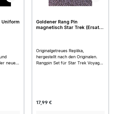
tung von 5 von 5 Sternen
s Uniform
Goldener Rang Pin
magnetisch Star Trek (Ersatz
Pin)
Originalgetreues Replika,
 und
hergestellt nach den Originalen.
der neuen
Rangpin Set für Star Trek Voyager,
ry" mit
Deep Space Nine und The Next
ückseite
Generation.Achtung nur ein
Ersatzpin Ein einzelner goldener
plikas der
Magnet (als Ersatz) ohne
neuesten
"Gegenstueck".
in Metall
Regulärer Preis:
17,99 €
ffizielles
d nicht