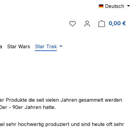
Deutsch
Du hast 0 Produkte auf 
0,00 €
Ware
a
Star Wars
Star Trek
der Produkte die seit vielen Jahren gesammelt werden
0er - 90er Jahren hatte.
el sehr hochwertig produziert und sind heute oft sehr