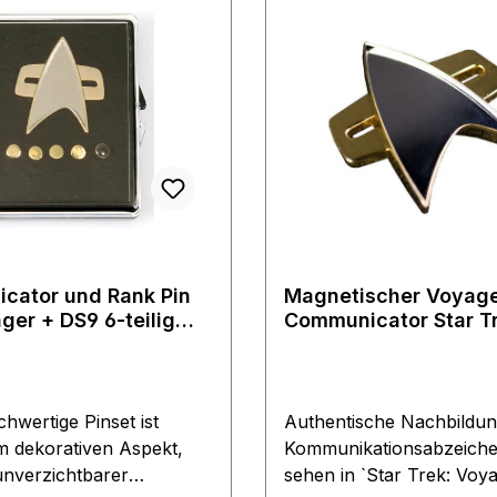
cator und Rank Pin
Magnetischer Voyag
Communicator Star T
k
original Größe
hwertige Pinset ist
Authentische Nachbildun
 dekorativen Aspekt,
Kommunikationsabzeiche
unverzichtbarer
sehen in `Star Trek: Voy