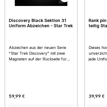
es sich a
und ist ei
meistgewü
Geschenkli
Discovery Black Sektion 31
Rank pin 
Uniform Abzeichen - Star Trek
teilig Star Trek NEXT
GENERAT
Abzeichen aus der neuen Serie
Dieses hoc
"Star Trek Discovery" mit zwei
unverzicht
Magneten auf der Rückseite für
jede Unifo
optimalen Halt. Diese Abzeichen
Kupfer ge
sind exakte Replikas der Originale,
Bicolore 
welche in der neuesten Serie
Beschichtu
verwendet werden, in Metall
schwarzer
geprägt und handpoliert. Einziges
glänzend
offizielles Lizenzprodukt. Die
ca. 0,6 cm
Regulärer Preis:
Regulärer
59,99 €
39,99 €
schwarze Oberfläche kann kleine
sich jeder
Unregelmäßigkeiten aufweisen.
zum Captai