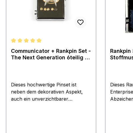
Durchschnittliche Bewertung von 5 von 5 Sternen
Communicator + Rankpin Set -
Rankpin 
The Next Generation 6teilig -
Stoffmus
Star Trek
01 - 8-te
Dieses hochwertige Pinset ist
Dieses Ra
neben dem dekorativen Aspekt,
Enterprise
auch ein unverzichtbarer
Abzeichen
Bestandteil für jede Uniform. Die
Gestalten 
Pins sind in Kupfer geprägt und
sind auch
besitzen eine Bicolore Oberflächen
verschied
Beschichtung. Der Communicator
Uniformen