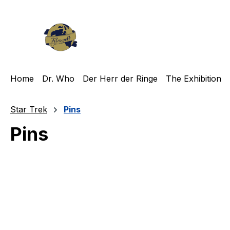
m Hauptinhalt springen
Zur Suche springen
Zur Hauptnavigation springen
Home
Dr. Who
Der Herr der Ringe
The Exhibition
Star Trek
Pins
Pins