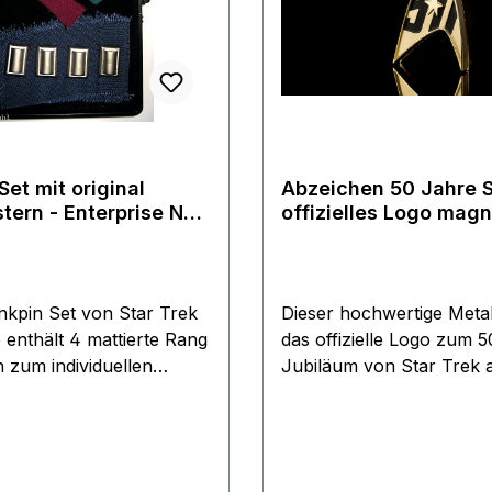
Set mit original
Abzeichen 50 Jahre S
tern - Enterprise NX-
offizielles Logo magn
ilig
Pin Abzeichen
nkpin Set von Star Trek
Dieser hochwertige Metall
 enthält 4 mattierte Rang
das offizielle Logo zum 50.
 zum individuellen
Jubiläum von Star Trek 
aller Ränge. Enthalten
goldenem Command Abze
 Stoffmuster der 4
Magnetbefestigung. Sonderedition
enen Farben der Original
zum 50. Jubiläum von St
. Diese Stoffe kommen
Maße: ca. 5,5 x 3 cm