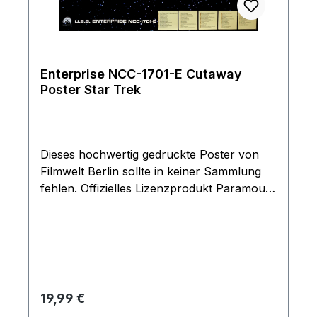
Enterprise NCC-1701-E Cutaway
Poster Star Trek
Dieses hochwertig gedruckte Poster von
Filmwelt Berlin sollte in keiner Sammlung
fehlen. Offizielles Lizenzprodukt Paramount
Pictures. Limitierte Auflage von nur 3000
Exemplaren. Wird gerollt stabil verpackt
geliefert.
Regulärer Preis:
19,99 €