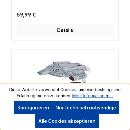
Spülmaschinen oder Mikrowellen geeignet.
Tasse ist speziell von Hand gefertigt,
Regulärer Preis:
59,99 €
deshalb sind auch unregelmäßigkeiten in
Form und Glasur zu finden.
Details
Diese Website verwendet Cookies, um eine bestmögliche
Erfahrung bieten zu können.
Mehr Informationen ...
Konfigurieren
Nur technisch notwendige
Alle Cookies akzeptieren