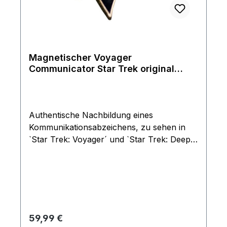
Magnetischer Voyager
Communicator Star Trek original
Größe
Authentische Nachbildung eines
Kommunikationsabzeichens, zu sehen in
`Star Trek: Voyager´ und `Star Trek: Deep
Space Nine´. Als Vorlage diente eine in der
Serie benutzte Original-Requisite.Die
hochwertige Star Trek-Replik aus Metall
verfügt über einen Magneten auf der
Rückseite zur einfachen Anbringung an der
Uniform. selbstverdständlich
Regulärer Preis:
59,99 €
offiziellesLizenzprodukt.