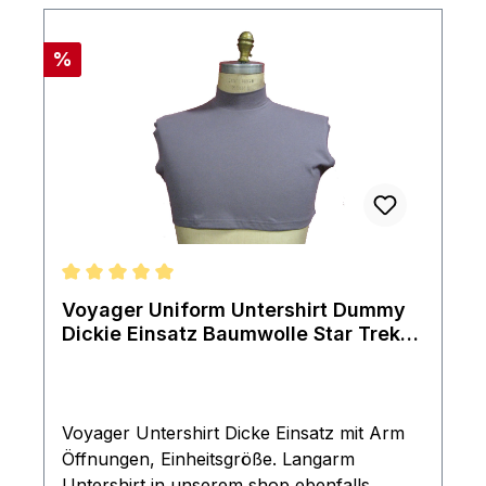
Rabatt
%
Durchschnittliche Bewertung von 5 von 5 Sternen
Voyager Uniform Untershirt Dummy
Dickie Einsatz Baumwolle Star Trek
DS9
Voyager Untershirt Dicke Einsatz mit Arm
Öffnungen, Einheitsgröße. Langarm
Untershirt in unserem shop ebenfalls