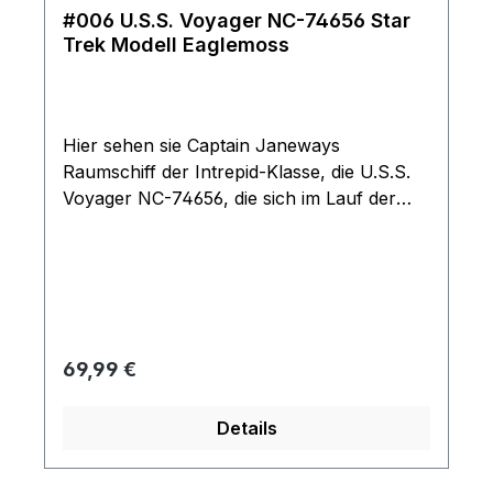
#006 U.S.S. Voyager NC-74656 Star
Trek Modell Eaglemoss
Hier sehen sie Captain Janeways
Raumschiff der Intrepid-Klasse, die U.S.S.
Voyager NC-74656, die sich im Lauf der
sieben Staffeln von Star Trek: Voyager
bemüht, den Delta-Quadranten zu
durchqueren und nach Hause
zurückzukehren. Das Modell kommt mit
Ständer und ist durch seine Größe und
detaillierten Verarbeitung ein Highlight für
Regulärer Preis:
69,99 €
jeden Fan absolut neu im original Karton
Details