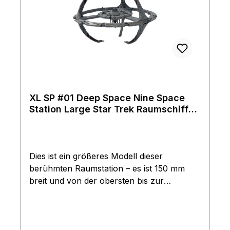
des Schiffs gibt und Informationen über die
eingesetzte Technik und die Waffensysteme
enthält. Modell kommt mit
einem futuristischen Ständer
Hersteller: EaglemossMaterial: GussmetallL
änge: 22 cmGewicht: 621
Gr.Verpackung: Blister und
KartonSprache: Magazin Englischseltene 1.
XL SP #01 Deep Space Nine Space
Station Large Star Trek Raumschiff
Auflage mit großem Magazin in blauer
Modell ca. 15cm Eaglemoss
original Box
Dies ist ein größeres Modell dieser
berühmten Raumstation – es ist 150 mm
breit und von der obersten bis zur
untersten Pylonenspitze 94 mm hoch. Es
handelt sich um ein Sammlermodell, das
dem originalen Studiomodell detailgetreu