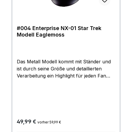
#004 Enterprise NX-01 Star Trek
Modell Eaglemoss
Das Metall Modell kommt mit Ständer und
ist durch seine Größe und detaillierten
Verarbeitung ein Highlight für jeden Fan
Das Sammlermodell ist das erste
Raumschiff, das jemals den Namen
Enterprise trug. Die NX-01 unter dem
Kommando von Captain Jonathan Archer
wurde drei Wochen früher als geplant in
Dienst gestellt, nachdem ein klingonischer
Regulärer Preis:
49,99 €
vorher 59,99 €
Krieger auf der Erde notgelandet war. Ihre