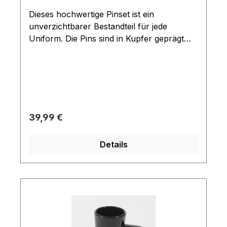
Dieses hochwertige Pinset ist ein
unverzichtbarer Bestandteil für jede
Uniform. Die Pins sind in Kupfer geprägt
und besitzen eine Bicolore Oberflächen
Beschichtung. Enthalten sind ein schwarzer
und 4 goldene glänzende Rangpins
(Durchmesser ca. 0,6 cm). Mit diesem Set
lässt sich jeder Sternenfoltten Rang bis zum
Captain erstellen. Die einzelnen Rankpins
Regulärer Preis:
39,99 €
haben jeweils einen Stecker auf der
Rückseite.
Details