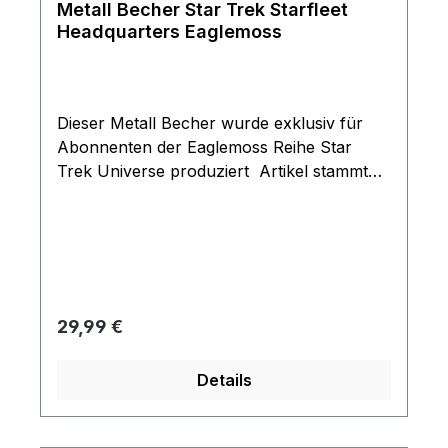
Metall Becher Star Trek Starfleet
Headquarters Eaglemoss
Dieser Metall Becher wurde exklusiv für
Abonnenten der Eaglemoss Reihe Star
Trek Universe produziert Artikel stammt
aus dem Jahre 2020 und war nicht im
freien Handel.
Regulärer Preis:
29,99 €
Details