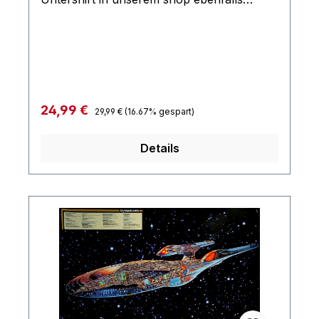
erhältlich
Regulärer Preis:
Verkaufspreis:
24,99 €
29,99 €
(16.67% gespart)
Details