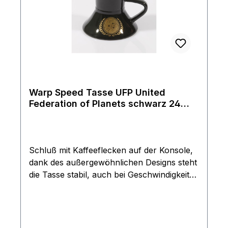
Warp Speed Tasse UFP United
Federation of Planets schwarz 24
Karat Gold Auflage Star Trek
Schluß mit Kaffeeflecken auf der Konsole,
dank des außergewöhnlichen Designs steht
die Tasse stabil, auch bei Geschwindigkeiten
von Warp 9,9. 24-karätige Echtgold Auflage.
Rarität aus dem Filmwelt Center Sortiment
von 1997, diese Tassen werden seit fast 20
Jahren nicht mehr produziert. Nicht für