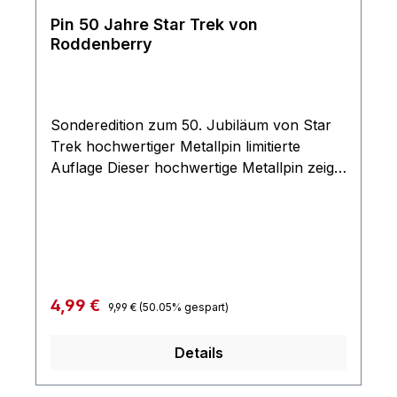
Pin 50 Jahre Star Trek von
Roddenberry
Sonderedition zum 50. Jubiläum von Star
Trek hochwertiger Metallpin limitierte
Auflage Dieser hochwertige Metallpin zeigt
das Roddenberry 50. Star Trek Jubiläum
Logo mit goldenem 50 Jahre Symbol sowie
silbernem Command Logo aus Star Trek:
The Original Series. Maße: ca. 25 x 25 mm
Regulärer Preis:
Verkaufspreis:
4,99 €
9,99 €
(50.05% gespart)
Details