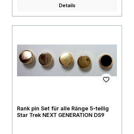
historisch bedeutsame Mission führte zu
Details
vielen ersten Kontakten und schuf die Basis
für das, was später die Vereinigte
Föderation der Planeten werden sollte.
Rank pin Set für alle Ränge 5-teilig
Star Trek NEXT GENERATION DS9