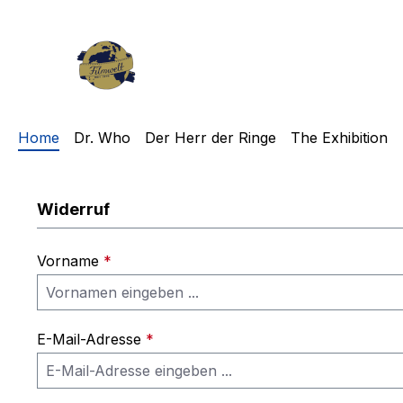
m Hauptinhalt springen
Zur Suche springen
Zur Hauptnavigation springen
Home
Dr. Who
Der Herr der Ringe
The Exhibition
Widerruf
Vorname
*
E-Mail-Adresse
*