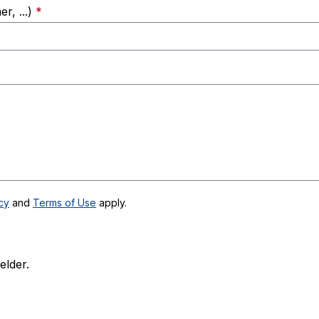
, ...)
*
cy
and
Terms of Use
apply.
elder.