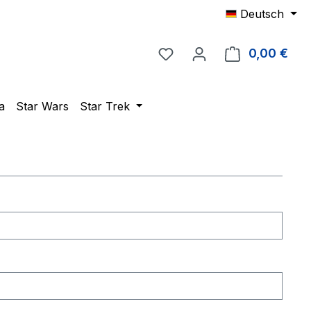
Deutsch
Du hast 0 Produkte auf 
0,00 €
Ware
a
Star Wars
Star Trek