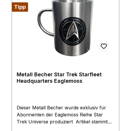
brachte, entstanden. Das erste Raumschiff
Tipp
einer Sonderausgabe, welches deutlich
größer ist, als die meisten anderen
erhältlichen Schiffe aus der Standard Reihe.
Jedoch nicht zu verwechseln mit der
größeren XL Ausführung die später
erschienen ist, die sie auch in unserem
shop finden.
Metall Becher Star Trek Starfleet
Headquarters Eaglemoss
Dieser Metall Becher wurde exklusiv für
Abonnenten der Eaglemoss Reihe Star
Trek Universe produziert Artikel stammt
aus dem Jahre 2020 und war nicht im