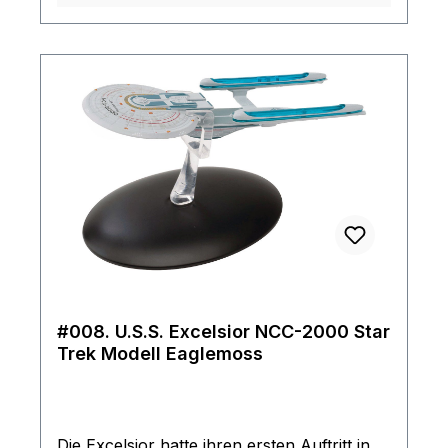
Science-Fiction auf Jahre hinaus
beeinflussen sollte. Das Modell kommt mit
Ständer und ist durch seine Größe und
detaillierten Verarbeitung ein Highlight für
jeden Fan
#008. U.S.S. Excelsior NCC-2000 Star
Trek Modell Eaglemoss
Die Excelsior hatte ihren ersten Auftritt in