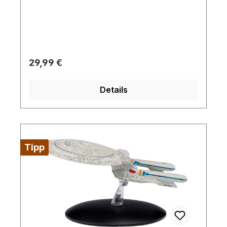
freien Handel.
Regulärer Preis:
29,99 €
Details
Tipp