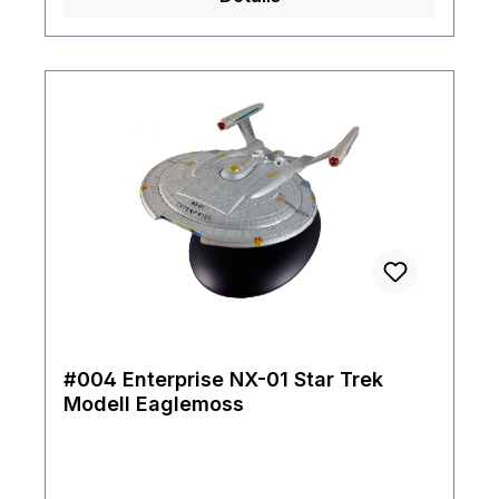
detaillierten Verarbeitung ein Highlight für
jeden Fan.
#004 Enterprise NX-01 Star Trek
Modell Eaglemoss