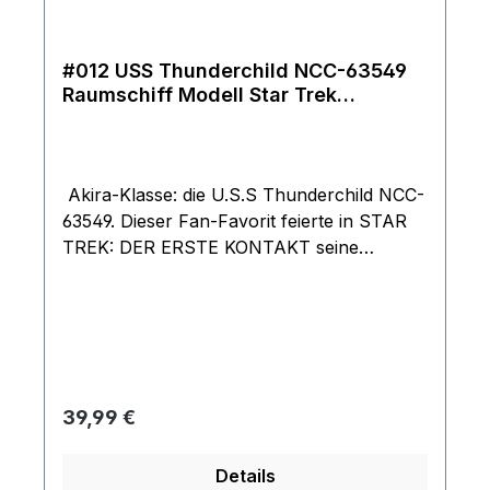
#012 USS Thunderchild NCC-63549
Raumschiff Modell Star Trek
Eaglemoss
Akira-Klasse: die U.S.S Thunderchild NCC-
63549. Dieser Fan-Favorit feierte in STAR
TREK: DER ERSTE KONTAKT seine
Premiere. Für Star Trek: Die offizielle
Raumschiffsammlung wurde das Schiff
der Akira-Klasse zum ersten Mal offiziell
lizensiert und detailliert nach den originalen
Computergrafiken modelliert. Die Akira-
Klasse erhielt ihren Namen nach dem
Regulärer Preis:
39,99 €
legendären japanischen Animé-
Zeichentrickfilm „Akira“ von 1988, dessen
Details
düsteren Zukunftsvisionen die Welt der