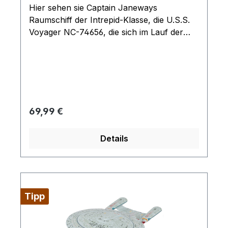
Hier sehen sie Captain Janeways
Raumschiff der Intrepid-Klasse, die U.S.S.
Voyager NC-74656, die sich im Lauf der
sieben Staffeln von Star Trek: Voyager
bemüht, den Delta-Quadranten zu
durchqueren und nach Hause
zurückzukehren. Das Modell kommt mit
Ständer und ist durch seine Größe und
detaillierten Verarbeitung ein Highlight für
Regulärer Preis:
69,99 €
jeden Fan absolut neu im original Karton
Details
Tipp