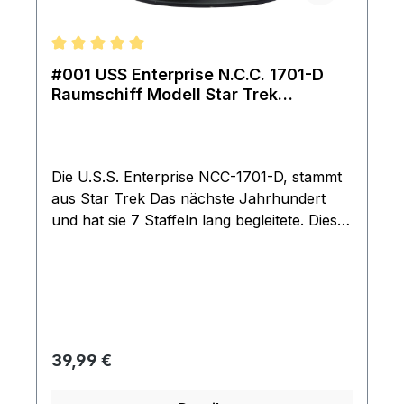
Durchschnittliche Bewertung von 5 von 5 Sternen
#001 USS Enterprise N.C.C. 1701-D
Raumschiff Modell Star Trek
Eaglemoss
Die U.S.S. Enterprise NCC-1701-D, stammt
aus Star Trek Das nächste Jahrhundert
und hat sie 7 Staffeln lang begleitete. Diese
originalgetreue Nachbildung wurde mithilfe
ausführlicher Informationen aus den
Archiven von CBS Studios entworfen,
gegossen und bemalt. Die Modelle sind aus
Metallguss und haben Anbauteile aus
Kunstsoff. Modell kommt ohne Magazin
Regulärer Preis:
39,99 €