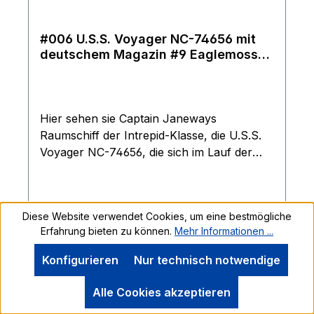
#006 U.S.S. Voyager NC-74656 mit
deutschem Magazin #9 Eaglemoss
Star Trek Raumschiff Modell
Hier sehen sie Captain Janeways
Raumschiff der Intrepid-Klasse, die U.S.S.
Voyager NC-74656, die sich im Lauf der
sieben Staffeln von Star Trek: Voyager
bemüht, den Delta-Quadranten zu
durchqueren und nach Hause
Diese Website verwendet Cookies, um eine bestmögliche
zurückzukehren. Im Lieferumfang ist das
Erfahrung bieten zu können.
Mehr Informationen ...
offizielle deutsche Magazin, mit zahlreichen
Informationen rund um das Raumschiff,
Regulärer Preis:
Konfigurieren
Nur technisch notwendige
74,99 €
enthalten. Das Modell kommt mit Ständer
und ist durch seine Größe und detaillierten
Alle Cookies akzeptieren
Details
Verarbeitung ein Highlight für jeden