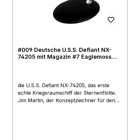
#009 Deutsche U.S.S. Defiant NX-
74205 mit Magazin #7 Eaglemoss
Star Trek Raumschiff Modell
die U.S.S. Defiant NX-74205, das erste
echte Kriegsraumschiff der Sternenflotte.
Jim Martin, der Konzeptzeichner für den
sensationellen Kinoerfolg Star Trek: Der
Aufstand, entwarf die Defiant für das Finale
der dritten Staffel von Star Trek: Deep
Space Nine. Das hoch detaillierte
Metallgussmodell der U.S.S. Defiant NX-