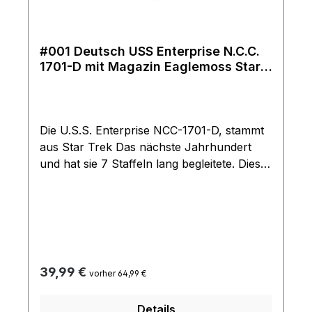
#001 Deutsch USS Enterprise N.C.C.
1701-D mit Magazin Eaglemoss Star
Trek Raumschiff Modell
Die U.S.S. Enterprise NCC-1701-D, stammt
aus Star Trek Das nächste Jahrhundert
und hat sie 7 Staffeln lang begleitete. Diese
originalgetreue Nachbildung wurde mithilfe
ausführlicher Informationen aus den
Archiven von CBS Studios entworfen,
gegossen und bemalt. Im Lieferumfang ist
das offizielle deutsche Magazin, mit
zahlreichen Informationen rund um das
Regulärer Preis:
39,99 €
vorher 64,99 €
Raumschiff, enthalten. Das Modell kommt
mit Ständer und ist durch seine Größe und
Details