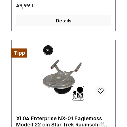
Regulärer Preis:
49,99 €
Details
Tipp
XL04 Enterprise NX-01 Eaglemoss
Modell 22 cm Star Trek Raumschiff