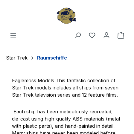
Zum Hauptinhalt springen
Du hast 0 Produ
Ware
Star Trek
Raumschiffe
Eaglemoss Models This fantastic collection of
Star Trek models includes all ships from seven
Star Trek television series and 12 feature films.
Each ship has been meticulously recreated,
die-cast using high-quality ABS materials (metal
with plastic parts), and hand-painted in detail.
Many ships have never been modeled before.