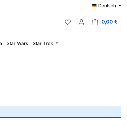
Deutsch
Du hast 0 Produkte auf 
0,00 €
Ware
a
Star Wars
Star Trek