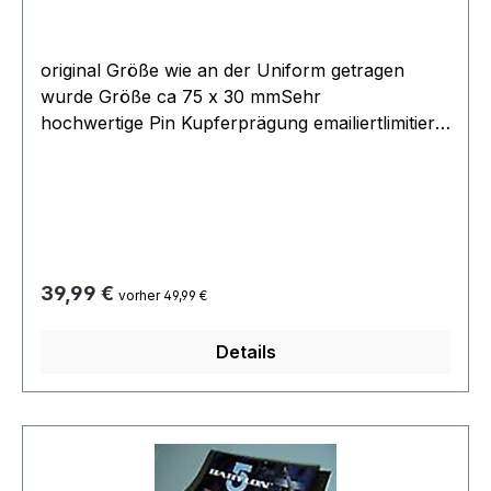
original Größe wie an der Uniform getragen
wurde Größe ca 75 x 30 mmSehr
hochwertige Pin Kupferprägung emailiertlimitierte
Auflage 500 Stückoffizielles Lizenzprodukt
Warner BrothersHersteller Filmwelt Berlin
1997Rarität aus der Filmwelt Collectionabsolut
neu original verpackt
Regulärer Preis:
39,99 €
vorher 49,99 €
Details