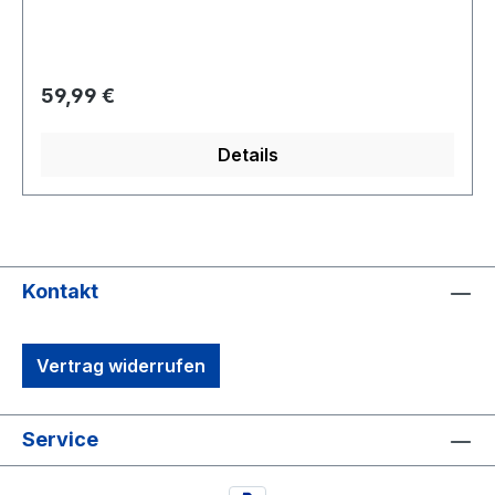
USAArtikel wird schon lange nicht mehr
hergestelltTop Replica vom OriginalRarität aus
der Filmwelt Sammlung
Regulärer Preis:
59,99 €
Details
Kontakt
Vertrag widerrufen
Service