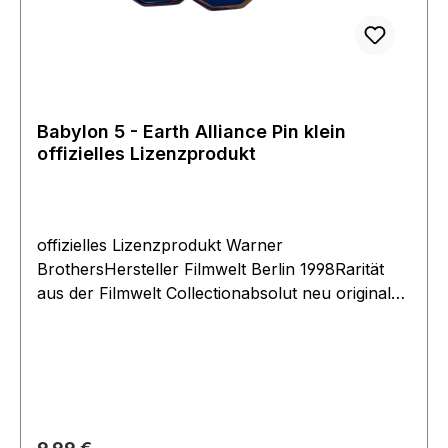
Babylon 5 - Earth Alliance Pin klein
offizielles Lizenzprodukt
offizielles Lizenzprodukt Warner
BrothersHersteller Filmwelt Berlin 1998Rarität
aus der Filmwelt Collectionabsolut neu original
verpacktGröße ca 30mm
Regulärer Preis: