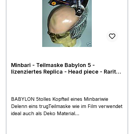
Minbari - Teilmaske Babylon 5 -
lizenziertes Replica - Head piece - Rarität
neu
BABYLON 5tolles Kopfteil eines Minbariwie
Delenn eins trugTeilmaske wie im Film verwendet
ideal auch als Deko Material
LatexUniversalgröße Neu ungebrauchtoffizielles
LizenzproduktHersteller Rubie´s Costumes