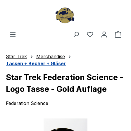
Zum Hauptinhalt springen
Du hast 0 Produ
Ware
Star Trek
Merchandise
Tassen + Becher + Gläser
Star Trek Federation Science -
Logo Tasse - Gold Auflage
Federation Science
Bildergalerie überspringen