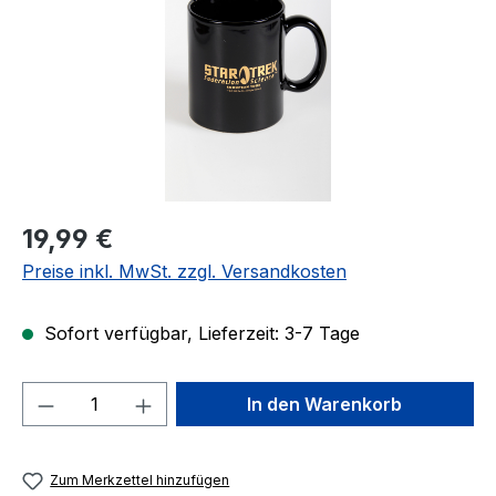
Regulärer Preis:
19,99 €
Preise inkl. MwSt. zzgl. Versandkosten
Sofort verfügbar, Lieferzeit: 3-7 Tage
Produkt Anzahl: Gib den gewünschten We
In den Warenkorb
Zum Merkzettel hinzufügen