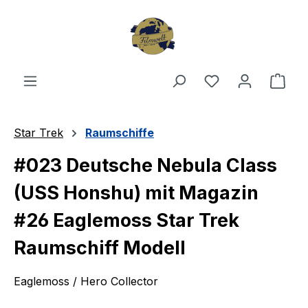
Zum Hauptinhalt springen
Du hast 0 Produ
Ware
Star Trek
Raumschiffe
#023 Deutsche Nebula Class
(USS Honshu) mit Magazin
#26 Eaglemoss Star Trek
Raumschiff Modell
Eaglemoss / Hero Collector