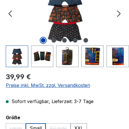
Regulärer Preis:
39,99 €
Preise inkl. MwSt. zzgl. Versandkosten
Sofort verfügbar, Lieferzeit: 3-7 Tage
auswählen
Größe
Large
Small
X-Large
XXL