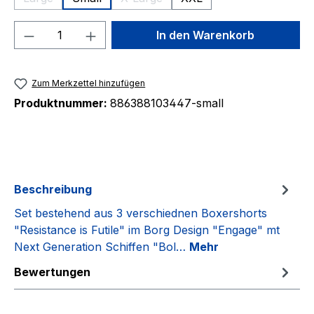
(Diese Option ist zurzeit nicht verfügbar.)
(Diese Option ist zurzeit nicht verfügb
Produkt Anzahl: Gib den gewünschten We
In den Warenkorb
Zum Merkzettel hinzufügen
Produktnummer:
886388103447-small
Beschreibung
Set bestehend aus 3 verschiednen Boxershorts
"Resistance is Futile" im Borg Design "Engage" mt
Next Generation Schiffen "Bol…
Mehr
Bewertungen