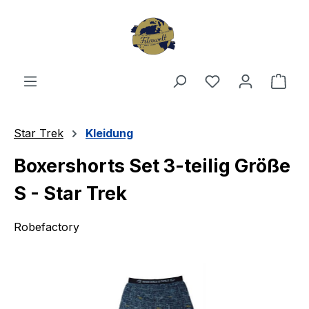
Zum Hauptinhalt springen
Du hast 0 Produ
Ware
Star Trek
Kleidung
Boxershorts Set 3-teilig Größe
S - Star Trek
Robefactory
Bildergalerie überspringen