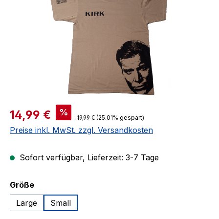
Verkaufspreis:
%
14,99 €
Regulärer Preis:
19,99 €
(25.01% gespart)
Preise inkl. MwSt. zzgl. Versandkosten
Sofort verfügbar, Lieferzeit: 3-7 Tage
auswählen
Größe
Large
Small