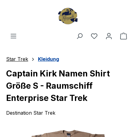
Zum Hauptinhalt springen
Du hast 0 Produ
Ware
Star Trek
Kleidung
Captain Kirk Namen Shirt
Größe S - Raumschiff
Enterprise Star Trek
Destination Star Trek
Bildergalerie überspringen