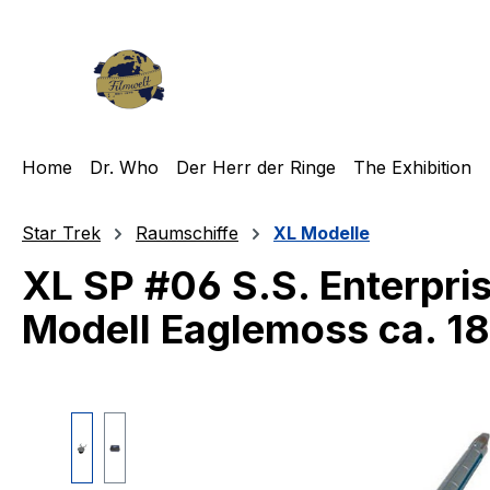
m Hauptinhalt springen
Zur Suche springen
Zur Hauptnavigation springen
Home
Dr. Who
Der Herr der Ringe
The Exhibition
Star Trek
Raumschiffe
XL Modelle
XL SP #06 S.S. Enterpri
Modell Eaglemoss ca. 1
Bildergalerie überspringen