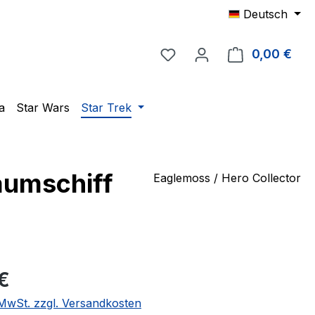
Deutsch
Du hast 0 Produkte auf 
0,00 €
Ware
a
Star Wars
Star Trek
Raumschiff
Eaglemoss / Hero Collector
eis:
 €
. MwSt. zzgl. Versandkosten