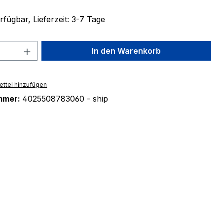
fügbar, Lieferzeit: 3-7 Tage
 Anzahl: Gib den gewünschten Wert ein 
In den Warenkorb
ttel hinzufügen
mmer:
4025508783060 - ship