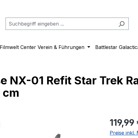
Filmwelt Center Verein & Führungen
Battlestar Galactic
se NX-01 Refit Star Trek 
8 cm
Regulärer Pr
119,99
Preise inkl