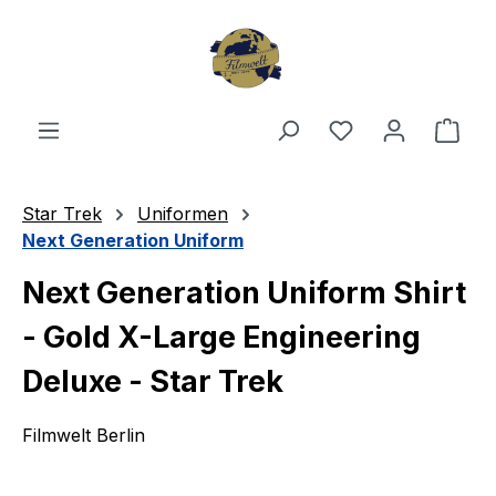
Zum Hauptinhalt springen
Du hast 0 Produ
Ware
Star Trek
Uniformen
Next Generation Uniform
Next Generation Uniform Shirt
- Gold X-Large Engineering
Deluxe - Star Trek
Filmwelt Berlin
Bildergalerie überspringen