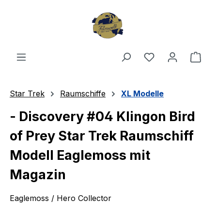
Zum Hauptinhalt springen
Du hast 0 Produ
Ware
Star Trek
Raumschiffe
XL Modelle
- Discovery #04 Klingon Bird
of Prey Star Trek Raumschiff
Modell Eaglemoss mit
Magazin
Eaglemoss / Hero Collector