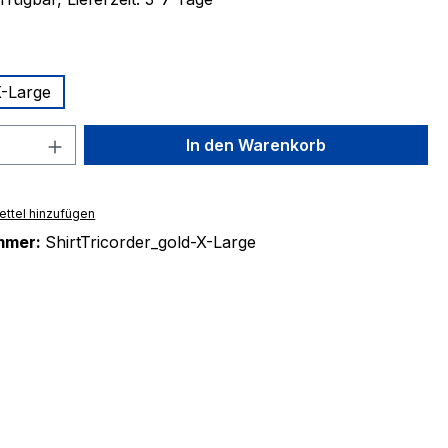
ählen
-Large
tion ist zurzeit nicht verfügbar.)
 Anzahl: Gib den gewünschten Wert ein 
In den Warenkorb
ttel hinzufügen
mmer:
ShirtTricorder_gold-X-Large