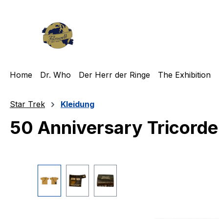
m Hauptinhalt springen
Zur Suche springen
Zur Hauptnavigation springen
Home
Dr. Who
Der Herr der Ringe
The Exhibition
Star Trek
Kleidung
50 Anniversary Tricorder
Bildergalerie überspringen