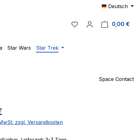
Deutsch
Du hast 0 Produkte auf 
0,00 €
Ware
a
Star Wars
Star Trek
Space Contact
eis:
€
. MwSt. zzgl. Versandkosten
fügbar, Lieferzeit: 3-7 Tage