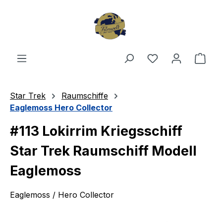
Zum Hauptinhalt springen
Du hast 0 Produ
Ware
Star Trek
Raumschiffe
Eaglemoss Hero Collector
#113 Lokirrim Kriegsschiff
Star Trek Raumschiff Modell
Eaglemoss
Eaglemoss / Hero Collector
Bildergalerie überspringen