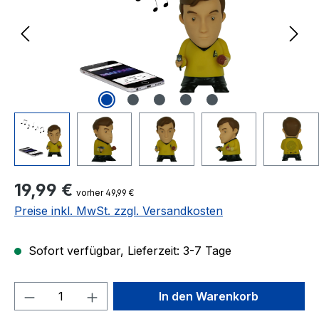
Regulärer Preis:
19,99 €
vorher 49,99 €
Preise inkl. MwSt. zzgl. Versandkosten
Sofort verfügbar, Lieferzeit: 3-7 Tage
Produkt Anzahl: Gib den gewünschten We
In den Warenkorb