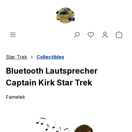
Zum Hauptinhalt springen
Du hast 0 Produ
Ware
Star Trek
Collectibles
Bluetooth Lautsprecher
Captain Kirk Star Trek
Fametek
Bildergalerie überspringen