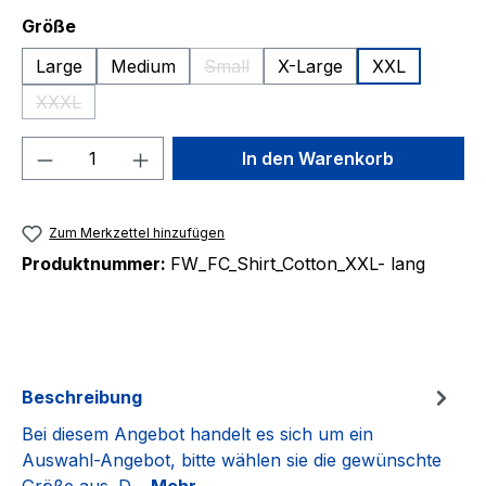
auswählen
Größe
Large
Medium
Small
X-Large
XXL
(Diese Option ist zurzeit nicht verfüg
XXXL
(Diese Option ist zurzeit nicht verfügbar.)
Produkt Anzahl: Gib den gewünschten We
In den Warenkorb
Zum Merkzettel hinzufügen
Produktnummer:
FW_FC_Shirt_Cotton_XXL- lang
Beschreibung
Bei diesem Angebot handelt es sich um ein
Auswahl-Angebot, bitte wählen sie die gewünschte