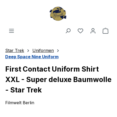
Zum Hauptinhalt springen
Du hast 0 Produ
Ware
Star Trek
Uniformen
Deep Space Nine Uniform
First Contact Uniform Shirt
XXL - Super deluxe Baumwolle
- Star Trek
Filmwelt Berlin
Bildergalerie überspringen