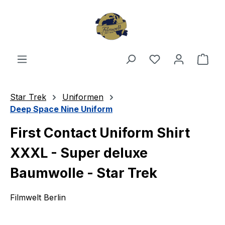
Zum Hauptinhalt springen
Du hast 0 Produ
Ware
Star Trek
Uniformen
Deep Space Nine Uniform
First Contact Uniform Shirt
XXXL - Super deluxe
Baumwolle - Star Trek
Filmwelt Berlin
Bildergalerie überspringen