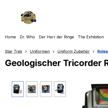
m Hauptinhalt springen
Zur Suche springen
Zur Hauptnavigation springen
Home
Dr. Who
Der Herr der Ringe
The Exhibition
Star Trek
Uniformen
Uniform Zubehör
Rolep
Geologischer Tricorder R
Bildergalerie überspringen