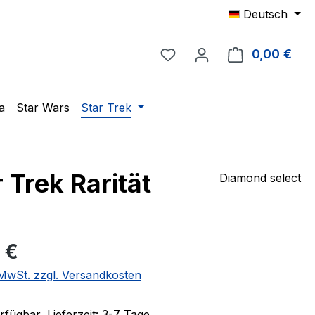
Deutsch
Du hast 0 Produkte auf 
0,00 €
Ware
a
Star Wars
Star Trek
 Trek Rarität
Diamond select
eis:
 €
. MwSt. zzgl. Versandkosten
fügbar, Lieferzeit: 3-7 Tage