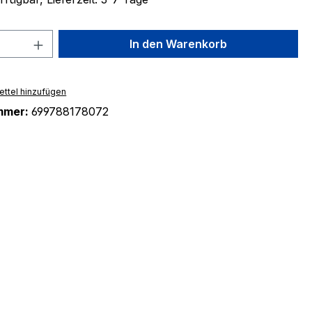
 Anzahl: Gib den gewünschten Wert ein 
In den Warenkorb
ttel hinzufügen
mmer:
699788178072