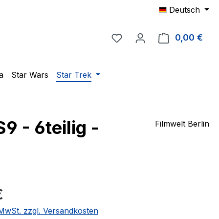
Deutsch
Du hast 0 Produkte auf 
0,00 €
Ware
a
Star Wars
Star Trek
 - 6teilig -
Filmwelt Berlin
eis:
€
. MwSt. zzgl. Versandkosten