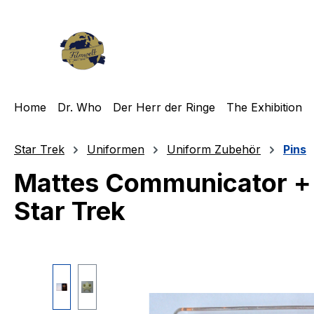
m Hauptinhalt springen
Zur Suche springen
Zur Hauptnavigation springen
Home
Dr. Who
Der Herr der Ringe
The Exhibition
Star Trek
Uniformen
Uniform Zubehör
Pins
Mattes Communicator + R
Star Trek
Bildergalerie überspringen