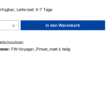
fügbar, Lieferzeit: 3-7 Tage
 Anzahl: Gib den gewünschten Wert ein 
In den Warenkorb
ttel hinzufügen
mmer:
FW-Voyager_Pinset_matt 6 teilig