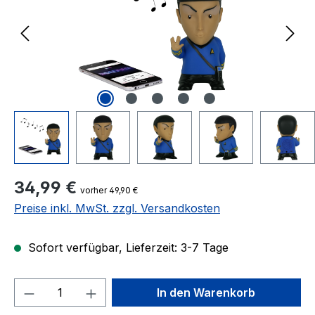
Regulärer Preis:
34,99 €
vorher 49,90 €
Preise inkl. MwSt. zzgl. Versandkosten
Sofort verfügbar, Lieferzeit: 3-7 Tage
Produkt Anzahl: Gib den gewünschten We
In den Warenkorb