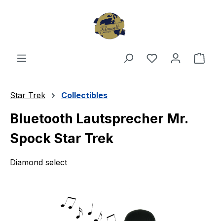
Zum Hauptinhalt springen
Du hast 0 Produ
Ware
Star Trek
Collectibles
Bluetooth Lautsprecher Mr.
Spock Star Trek
Diamond select
Bildergalerie überspringen