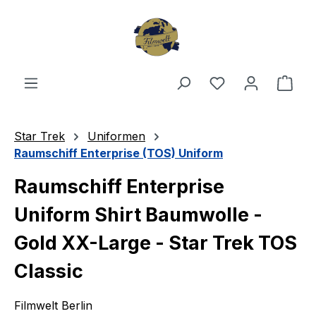
Zum Hauptinhalt springen
Du hast 0 Produ
Ware
Star Trek
Uniformen
Raumschiff Enterprise (TOS) Uniform
Raumschiff Enterprise
Uniform Shirt Baumwolle -
Gold XX-Large - Star Trek TOS
Classic
Filmwelt Berlin