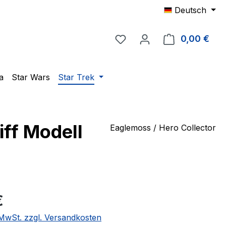
Deutsch
Du hast 0 Produkte auf 
0,00 €
Ware
a
Star Wars
Star Trek
ff Modell
Eaglemoss / Hero Collector
eis:
€
. MwSt. zzgl. Versandkosten