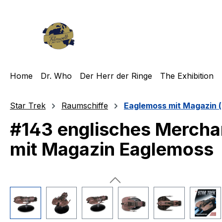
m Hauptinhalt springen
Zur Suche springen
Zur Hauptnavigation springen
Home
Dr. Who
Der Herr der Ringe
The Exhibition
Star Trek
Raumschiffe
Eaglemoss mit Magazin (
#143 englisches Mercha
mit Magazin Eaglemoss
Bildergalerie überspringen