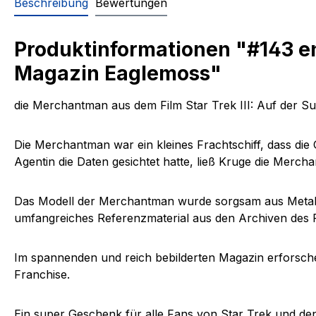
Beschreibung
Bewertungen
Produktinformationen "#143 e
Magazin Eaglemoss"
die
Merchantman
aus dem Film
Star Trek III: Auf der 
Die
Merchantman
war ein kleines Frachtschiff, dass di
Agentin die Daten gesichtet hatte, ließ Kruge die Merch
Das Modell der Merchantman wurde sorgsam aus Metallgu
umfangreiches Referenzmaterial aus den Archiven des F
Im spannenden und reich
bebilderten Magazin
erforsche
Franchise.
Ein super Geschenk für alle Fans von Star Trek und den