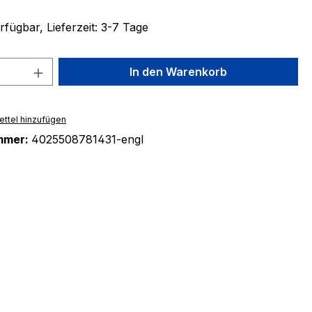
fügbar, Lieferzeit: 3-7 Tage
 Anzahl: Gib den gewünschten Wert ein 
In den Warenkorb
ttel hinzufügen
mmer:
4025508781431-engl