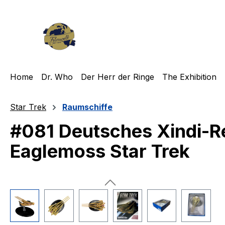
m Hauptinhalt springen
Zur Suche springen
Zur Hauptnavigation springen
Home
Dr. Who
Der Herr der Ringe
The Exhibition
Star Trek
Raumschiffe
#081 Deutsches Xindi-Re
Eaglemoss Star Trek
Bildergalerie überspringen