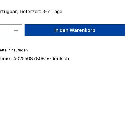
fügbar, Lieferzeit: 3-7 Tage
 Anzahl: Gib den gewünschten Wert ein 
In den Warenkorb
ttel hinzufügen
mmer:
4025508780816-deutsch