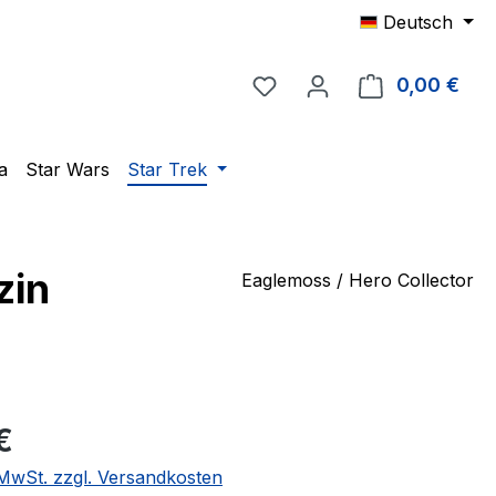
Deutsch
Du hast 0 Produkte auf 
0,00 €
Ware
a
Star Wars
Star Trek
zin
Eaglemoss / Hero Collector
eis:
€
. MwSt. zzgl. Versandkosten