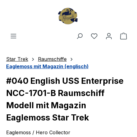
Zum Hauptinhalt springen
Du hast 0 Produ
Ware
Star Trek
Raumschiffe
Eaglemoss mit Magazin (englisch)
#040 English USS Enterprise
NCC-1701-B Raumschiff
Modell mit Magazin
Eaglemoss Star Trek
Eaglemoss / Hero Collector