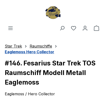
Zum Hauptinhalt springen
Du hast 0 Produ
Ware
Star Trek
Raumschiffe
Eaglemoss Hero Collector
#146. Fesarius Star Trek TOS
Raumschiff Modell Metall
Eaglemoss
Eaglemoss / Hero Collector
Bildergalerie überspringen