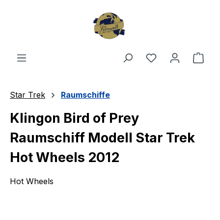
Zum Hauptinhalt springen
Du hast 0 Produ
Ware
Star Trek
Raumschiffe
Klingon Bird of Prey
Raumschiff Modell Star Trek
Hot Wheels 2012
Hot Wheels
Bildergalerie überspringen