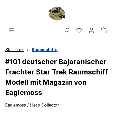
Zum Hauptinhalt springen
Du hast 0 Produ
Ware
Star Trek
Raumschiffe
#101 deutscher Bajoranischer
Frachter Star Trek Raumschiff
Modell mit Magazin von
Eaglemoss
Eaglemoss / Hero Collector