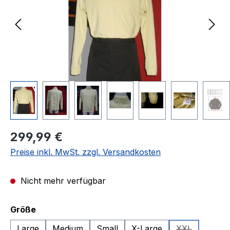
Regulärer Preis:
299,99 €
Preise inkl. MwSt. zzgl. Versandkosten
Nicht mehr verfügbar
auswählen
Größe
Large
Medium
Small
X-Large
XXL