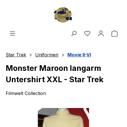
Zum Hauptinhalt springen
Du hast 0 Produ
Ware
Star Trek
Uniformen
Movie II-VI
Monster Maroon langarm
Untershirt XXL - Star Trek
Filmwelt Collection
Bildergalerie überspringen