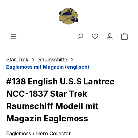
Zum Hauptinhalt springen
Du hast 0 Produ
Ware
Star Trek
Raumschiffe
Eaglemoss mit Magazin (englisch)
#138 English U.S.S Lantree
NCC-1837 Star Trek
Raumschiff Modell mit
Magazin Eaglemoss
Eaglemoss / Hero Collector