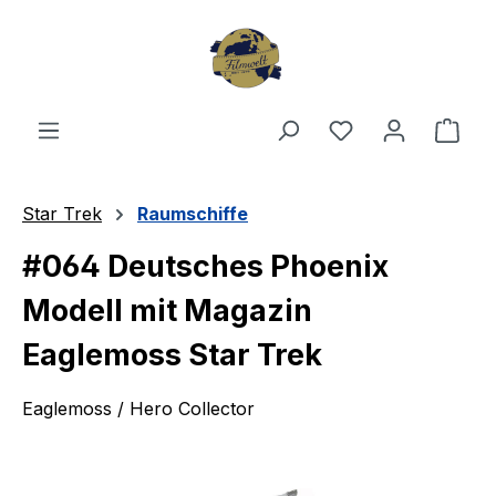
Zum Hauptinhalt springen
Du hast 0 Produ
Ware
Star Trek
Raumschiffe
#064 Deutsches Phoenix
Modell mit Magazin
Eaglemoss Star Trek
Eaglemoss / Hero Collector
Bildergalerie überspringen