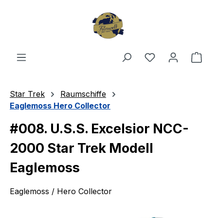
Zum Hauptinhalt springen
Du hast 0 Produ
Ware
Star Trek
Raumschiffe
Eaglemoss Hero Collector
#008. U.S.S. Excelsior NCC-
2000 Star Trek Modell
Eaglemoss
Eaglemoss / Hero Collector
Bildergalerie überspringen