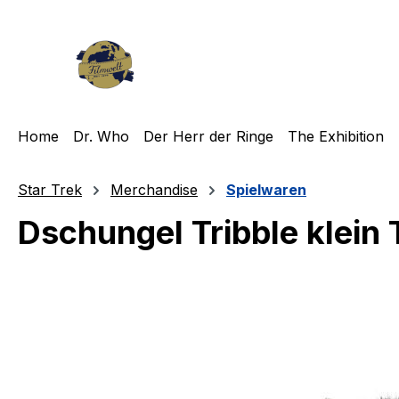
m Hauptinhalt springen
Zur Suche springen
Zur Hauptnavigation springen
Home
Dr. Who
Der Herr der Ringe
The Exhibition
Star Trek
Merchandise
Spielwaren
Dschungel Tribble klein 
Bildergalerie überspringen