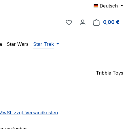
Deutsch
Du hast 0 Produkte auf 
0,00 €
Ware
a
Star Wars
Star Trek
Tribble Toys
eis:
. MwSt. zzgl. Versandkosten
r verfügbar