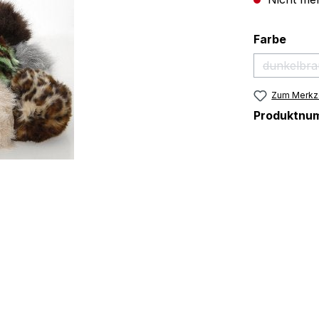
ausw
Farbe
dunkelbr
(Dies
Zum Merkze
Produktnu