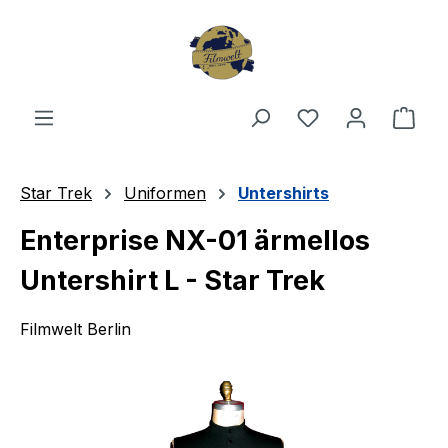
Zum Hauptinhalt springen
Du hast 0 Produ
Ware
Star Trek
Uniformen
Untershirts
Enterprise NX-01 ärmellos
Untershirt L - Star Trek
Filmwelt Berlin
Bildergalerie überspringen