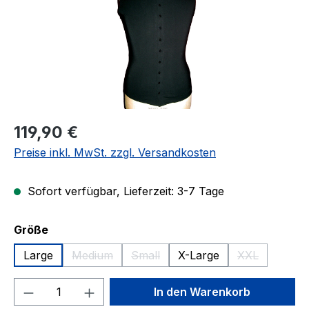
Regulärer Preis:
119,90 €
Preise inkl. MwSt. zzgl. Versandkosten
Sofort verfügbar, Lieferzeit: 3-7 Tage
auswählen
Größe
Large
Medium
Small
X-Large
XXL
(Diese Option ist zurzeit nicht verfügbar.)
(Diese Option ist zurzeit nicht verfü
(Diese Option 
Produkt Anzahl: Gib den gewünschten We
In den Warenkorb