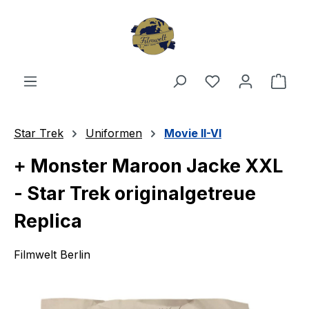
Zum Hauptinhalt springen
Du hast 0 Produ
Ware
Star Trek
Uniformen
Movie II-VI
+ Monster Maroon Jacke XXL
- Star Trek originalgetreue
Replica
Filmwelt Berlin
Bildergalerie überspringen