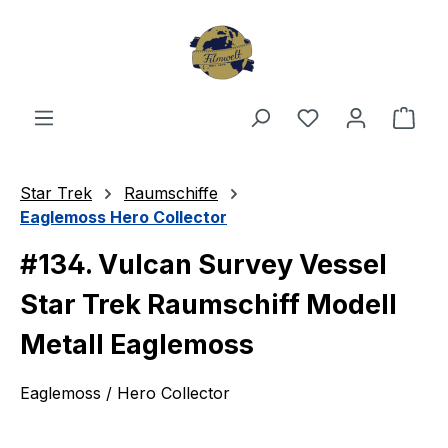
Zum Hauptinhalt springen
Du hast 0 Produ
Ware
Star Trek
Raumschiffe
Eaglemoss Hero Collector
#134. Vulcan Survey Vessel
Star Trek Raumschiff Modell
Metall Eaglemoss
Eaglemoss / Hero Collector
Bildergalerie überspringen