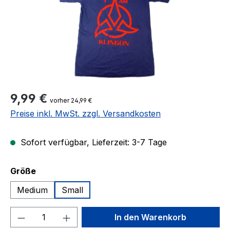
Regulärer Preis:
9,99 €
vorher 24,99 €
Preise inkl. MwSt. zzgl. Versandkosten
Sofort verfügbar, Lieferzeit: 3-7 Tage
auswählen
Größe
Medium
Small
Produkt Anzahl: Gib den gewünschten We
In den Warenkorb