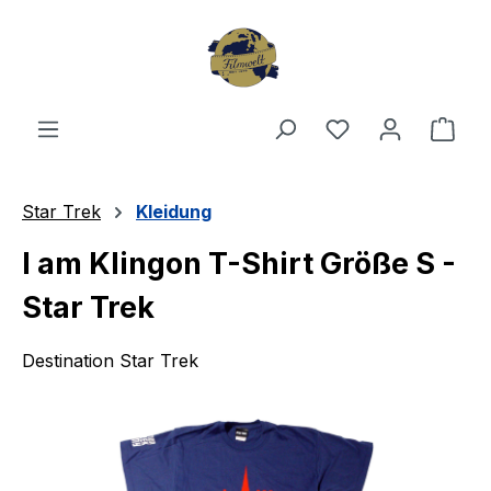
Zum Hauptinhalt springen
Du hast 0 Produ
Ware
Star Trek
Kleidung
I am Klingon T-Shirt Größe S -
Star Trek
Destination Star Trek
Bildergalerie überspringen