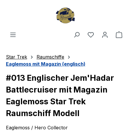
Zum Hauptinhalt springen
Du hast 0 Produ
Ware
Star Trek
Raumschiffe
Eaglemoss mit Magazin (englisch)
#013 Englischer Jem'Hadar
Battlecruiser mit Magazin
Eaglemoss Star Trek
Raumschiff Modell
Eaglemoss / Hero Collector