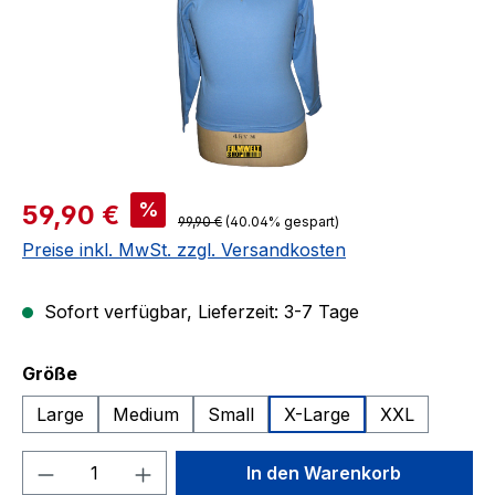
Verkaufspreis:
%
59,90 €
Regulärer Preis:
99,90 €
(40.04% gespart)
Preise inkl. MwSt. zzgl. Versandkosten
Sofort verfügbar, Lieferzeit: 3-7 Tage
auswählen
Größe
Large
Medium
Small
X-Large
XXL
Produkt Anzahl: Gib den gewünschten We
In den Warenkorb