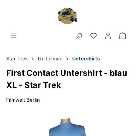
Zum Hauptinhalt springen
Du hast 0 Produ
Ware
Star Trek
Uniformen
Untershirts
First Contact Untershirt - blau
XL - Star Trek
Filmwelt Berlin
Bildergalerie überspringen