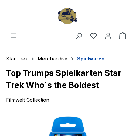
Zum Hauptinhalt springen
Du hast 0 Produ
Ware
Star Trek
Merchandise
Spielwaren
Top Trumps Spielkarten Star
Trek Who´s the Boldest
Filmwelt Collection
Bildergalerie überspringen