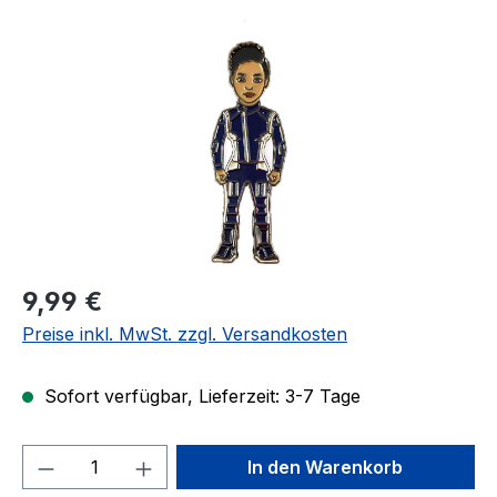
Bildergalerie überspringen
Regulärer Preis:
9,99 €
Preise inkl. MwSt. zzgl. Versandkosten
Sofort verfügbar, Lieferzeit: 3-7 Tage
Produkt Anzahl: Gib den gewünschten We
In den Warenkorb