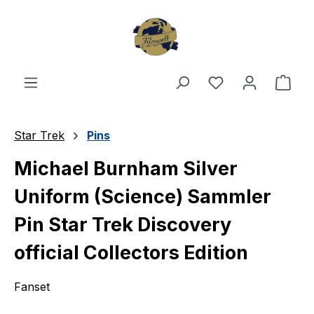
Zum Hauptinhalt springen
Du hast 0 Produ
Ware
Star Trek
Pins
Michael Burnham Silver
Uniform (Science) Sammler
Pin Star Trek Discovery
official Collectors Edition
Fanset