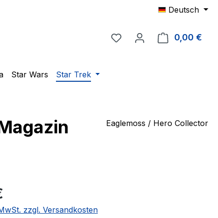
Deutsch
Du hast 0 Produkte auf 
0,00 €
Ware
a
Star Wars
Star Trek
 Magazin
Eaglemoss / Hero Collector
eis:
€
. MwSt. zzgl. Versandkosten