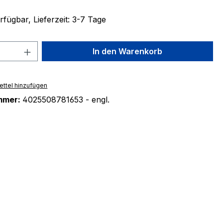
fügbar, Lieferzeit: 3-7 Tage
 Anzahl: Gib den gewünschten Wert ein 
In den Warenkorb
ttel hinzufügen
mmer:
4025508781653 - engl.