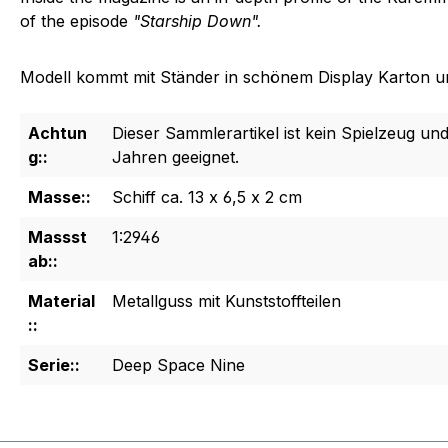
of the episode
"Starship Down".
Modell kommt mit Ständer in schönem Display Karton u
Achtun
Dieser Sammlerartikel ist kein Spielzeug und
g::
Jahren geeignet.
Masse::
Schiff ca. 13 x 6,5 x 2 cm
Massst
1:2946
ab::
Material
Metallguss mit Kunststoffteilen
::
Serie::
Deep Space Nine