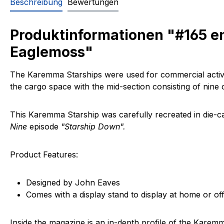
Beschreibung
Bewertungen
Produktinformationen "#165 e
Eaglemoss"
The Karemma Starships were used for commercial activi
the cargo space with the mid-section consisting of nine
This
Karemma Starship
was carefully recreated in die-c
Nine
episode
"Starship Down".
Product Features:
Designed by John Eaves
Comes with a display stand to display at home or off
Inside the magazine is an in-depth profile of the
Karemm