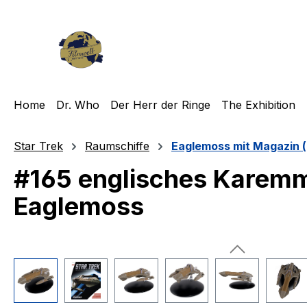
m Hauptinhalt springen
Zur Suche springen
Zur Hauptnavigation springen
Home
Dr. Who
Der Herr der Ringe
The Exhibition
Star Trek
Raumschiffe
Eaglemoss mit Magazin (
#165 englisches Karemm
Eaglemoss
Bildergalerie überspringen