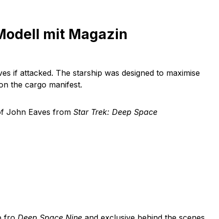
Modell mit Magazin
s if attacked. The starship was designed to maximise
 on the cargo manifest.
k of John Eaves from
Star Trek: Deep Space
p fro
Deep Space Nine
and exclusive behind the scenes