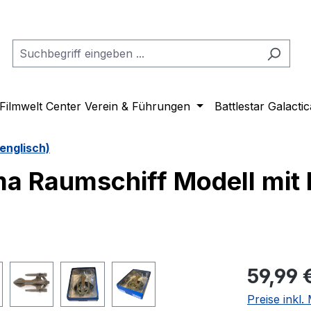
Filmwelt Center Verein & Führungen
Battlestar Galactic
englisch)
a Raumschiff Modell mit
Regulärer Pr
59,99 
Preise inkl