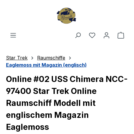
Zum Hauptinhalt springen
Du hast 0 Produ
Ware
Star Trek
Raumschiffe
Eaglemoss mit Magazin (englisch)
Online #02 USS Chimera NCC-
97400 Star Trek Online
Raumschiff Modell mit
englischem Magazin
Eaglemoss