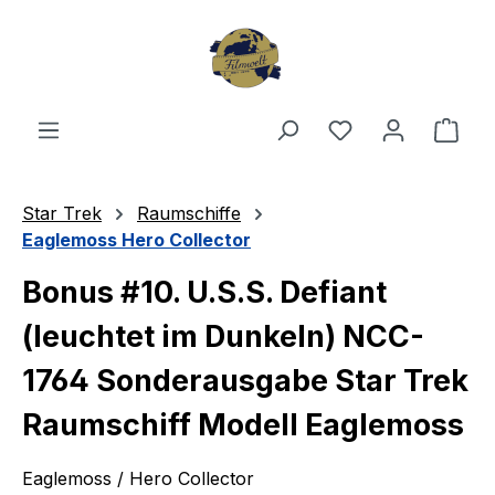
Zum Hauptinhalt springen
Du hast 0 Produ
Ware
Star Trek
Raumschiffe
Eaglemoss Hero Collector
Bonus #10. U.S.S. Defiant
(leuchtet im Dunkeln) NCC-
1764 Sonderausgabe Star Trek
Raumschiff Modell Eaglemoss
Eaglemoss / Hero Collector