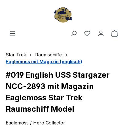
Zum Hauptinhalt springen
Du hast 0 Produ
Ware
Star Trek
Raumschiffe
Eaglemoss mit Magazin (englisch)
#019 English USS Stargazer
NCC-2893 mit Magazin
Eaglemoss Star Trek
Raumschiff Model
Eaglemoss / Hero Collector